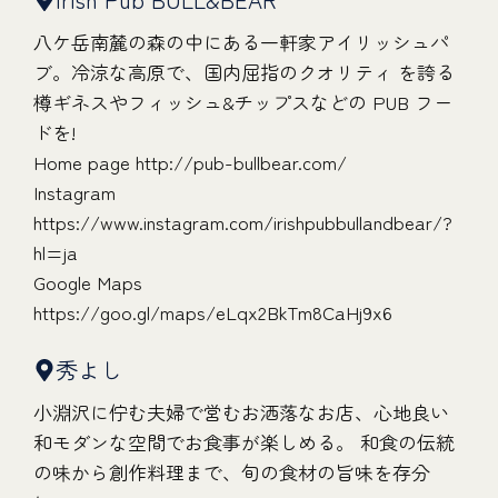
八ケ岳南麓の森の中にある一軒家アイリッシュパ
ブ。冷涼な高原で、国内屈指のクオリティ を誇る
樽ギネスやフィッシュ&チップスなどの PUB フー
ドを!
Home page
http://pub-bullbear.com/
Instagram
https://www.instagram.com/irishpubbullandbear/?
hl=ja
Google Maps
https://goo.gl/maps/eLqx2BkTm8CaHj9x6
秀よし
小淵沢に佇む夫婦で営むお洒落なお店、心地良い
和モダンな空間でお食事が楽しめる。 和食の伝統
の味から創作料理まで、旬の食材の旨味を存分