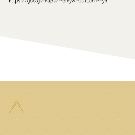
https://goo.gl/maps/PBmywPJU1Ler1PFy9