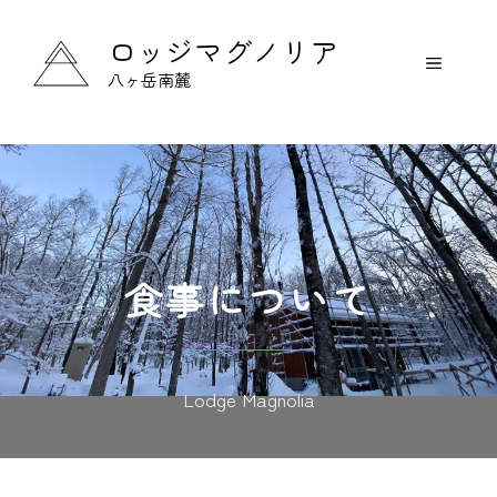
コ
ン
ロッジマグノリア
メ
テ
八ヶ岳南麓
ン
ニ
ツ
ュ
へ
ス
ー
キ
ッ
プ
食事について
Lodge Magnolia