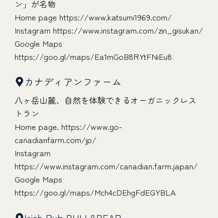
ン」が名物
Home page
https://www.katsumi1969.com/
Instagram
https://www.instagram.com/zin_gisukan/
Google Maps
https://goo.gl/maps/Ea1mGoB8RYtFNiEu8
カナディアンファーム
八ヶ岳山麓、自然を体験できるオーガニックレス
トラン
Home page.
https://www.go-
canadianfarm.com/jp/
Instagram
https://www.instagram.com/canadian.farm.japan/
Google Maps
https://goo.gl/maps/Mch4cDEhgFdEGYBLA
Irish Pub BULL&BEAR