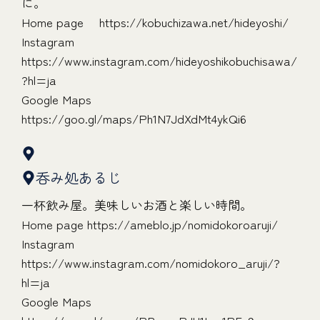
に。
Home page
https://kobuchizawa.net/hideyoshi/
Instagram
https://www.instagram.com/hideyoshikobuchisawa/
?hl=ja
Google Maps
https://goo.gl/maps/Ph1N7JdXdMt4ykQi6
呑み処あるじ
一杯飲み屋。美味しいお酒と楽しい時間。
Home page
https://ameblo.jp/nomidokoroaruji/
Instagram
https://www.instagram.com/nomidokoro_aruji/?
hl=ja
Google Maps