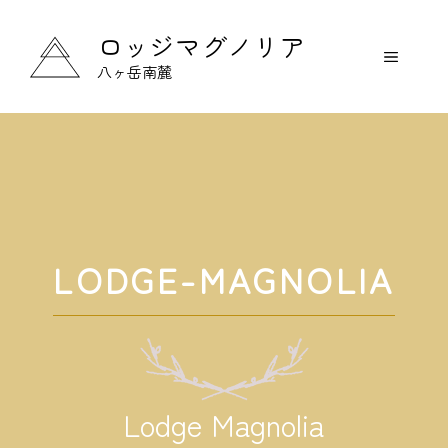
コ
ン
ロッジマグノリア
メ
テ
八ヶ岳南麓
ン
ニ
ツ
ュ
へ
ス
ー
キ
ッ
プ
LODGE-MAGNOLIA
Lodge Magnolia